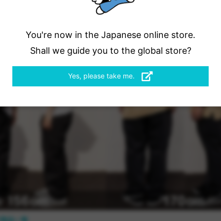
You're now in the Japanese online store.
Shall we guide you to the global store?
Yes, please take me.
ズ商品一覧