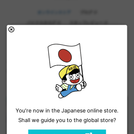
オンラインストア
ブログ
バイクカタログ
スタッフレビュー
SHOPS
BLUE LUG HATAGAYA
Instagram
Blog
Bike Catalog
渋谷区幡ヶ谷2-32-3
03-6662-5042
営業時間 : 12時 - 19時
定休日 : 火曜日, 水曜日（祝日の場合 翌日）
You're now in the Japanese online store.
Shall we guide you to the global store?