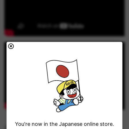
You're now in the Japanese online store.
STAFF REVIEW