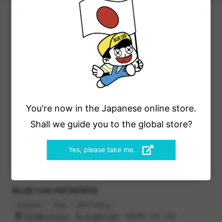
bluelug.com
オンラインストア
ブログ
You're now in the Japanese online store.
バイクカタログ
スタッフレビュー
Shall we guide you to the global store?
Yes, please take me.
SHOPS
BLUE LUG HATAGAYA
Instagram
Blog
Bike Catalog
渋谷区幡ヶ谷2-32-3
03-6662-5042
営業時間 : 12時 - 19時