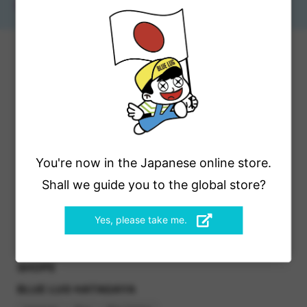
bluelug.com
オンラインストア
ブログ
You're now in the Japanese online store.
バイクカタログ
スタッフレビュー
Shall we guide you to the global store?
Yes, please take me.
SHOPS
BLUE LUG HATAGAYA