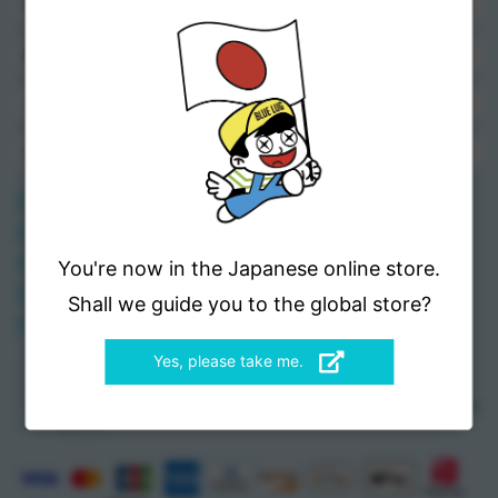
＊1
送料ー律550円
（税込）
静岡駅近くにありますので、お近くに行った際はマストでオスス
メしたい。
＊1
商品5500円
以上で送料無料！
（税込）
＊2
ご注文から1〜3日で出荷
店舗休業日も毎日発送
送料・配送方法
お支払い方法
返品と交換について
プライバシーポリシー
お問い合わせ
ギフトラッピング
You're now in the Japanese online store.
よくある質問
領収書について
Shall we guide you to the global store?
特定商取引法に基づく表記
Yes, please take me.
＊ 商品価格は全て税込み表示です。
＊1 沖縄県への配送・完成車や個別に追加送料が必要な商品を除く。
＊2 組み立てが必要な商品・他店からの取り寄せが必要な商品は個別にご連絡
させて頂きます。