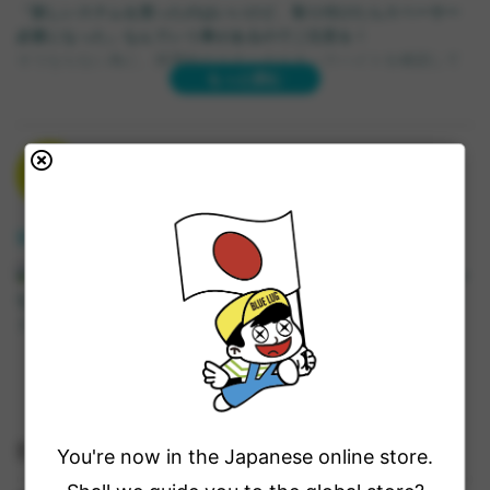
『新しいステムを買ったのはいいけど、取り付けたらスペーサー
必要になった』なんていう事があるのでご注意を！
そうならない為に、使用中のステムのスタックハイトを確認して
もっと読む
おきましょう
先日、自分のAC-3のステム交換したら1.5mmの違いでドツボにハ
マってしもた
細けぇこたぁいいんだよ！
そもそも、ステムのスタックハイトというのは、コラムに取り付
一周
2025/02/03
ける部分の高さ
下の写真で言うと、スタックハイトは45mmのステムという事に
WOMBAT
を手に入れてから2年弱ほど。
なります。
スタックハイトが変わらないのであれば、サッと交換していっち
時を経て自分の遊び方ならこうか
ょ上がりなんですけどね
な〜なんてセッティングが固まってきて完成系といいますか、収
まるところに収まってきた感があります。
もっと読む
社内のMTBブームでそれまで少し控えめだったこのバイクへの熱
も再燃してきて色々と手を入れている最近なので改めてプチバイ
クチェックを。
RELATED BLOG
You're now in the Japanese online store.