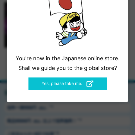
思い立ってChris
king。
by カネやん
You're now in the Japanese online store.
Shall we guide you to the global store?
Yes, please take me.
SHOPPING GUIDE
＊1
送料ー律550円
（税込）
＊1
商品5500円
以上で送料無料！
（税込）
＊2
ご注文から1〜3日で出荷