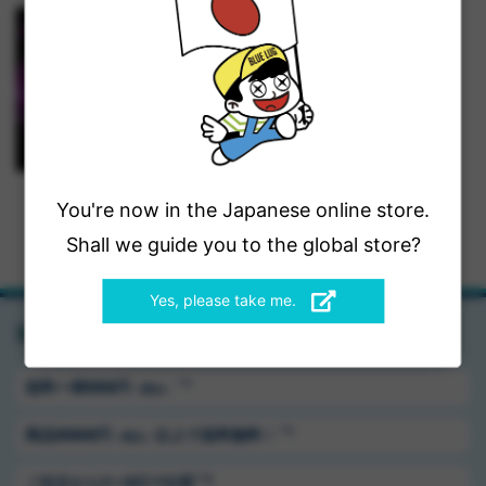
思い立ってChris
king。
by カネやん
You're now in the Japanese online store.
Shall we guide you to the global store?
Yes, please take me.
SHOPPING GUIDE
＊1
送料ー律550円
（税込）
＊1
商品5500円
以上で送料無料！
（税込）
＊2
ご注文から1〜3日で出荷