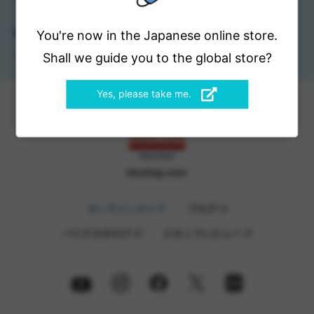
You're now in the Japanese online store.
Shall we guide you to the global store?
Yes, please take me.
エブリデイバイクに必需品の1つともなっている
*PLETSCHER* double kickstand
「開閉時にタイヤに当たってしまう」「閉まっている時にタイヤ
bluelug.com
とのクリアランスがギリギリ!」等々、でお困りのお声を頂くこと
が少なくないのですが、、、
オンラインストア
ブログ
スタンドの選択肢も増えて、もしかすると解決策に繋がるかもな
バイクカタログ
スタッフレビュー
アイテムが2点ご紹介。