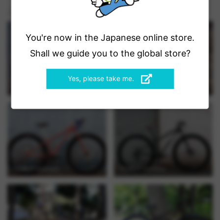
この商品に関連したブルーラグで組んだ自転車です。
You're now in the Japanese online store.
Shall we guide you to the global store?
Yes, please take me.
*
SURLY
*
krampus
*
SURLY
*
krampus
*
SURLY
*
krampus
*
SURLY
*
krampus