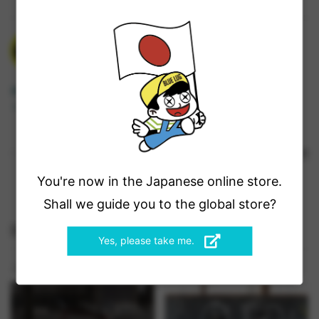
使わないんだけど。
ウエンツ
2020/06/14
自転車のベルって「一応つけなきゃいけないし」って思うこと多
くないですか…
使い始めてもうすぐ１年。
真鍮の部分にイイ感じの味が出てきてニヤニヤする日々です。
もっと読む
普段は使わないけど、意外とトラクロとかシクロのレース中にプ
You're now in the Japanese online store.
ッシュするときに使いがち 笑
Shall we guide you to the global store?
物体として格好いいのは金属ゴングのあっちなんですが、時にこ
良い音過ぎてレース中に後ろから鳴らされてもイラつかないの
BIKE CATALOG
お恥ずかしながら自分のバイクでベルを取り付ける事なんて考え
っちが似合うバイクがある。
で、ごめん譲りますって安らかな気持ちになるし、(良いのか悪い
Yes, please take me.
もしてなかったのでさてどうしよう?となりました。
こちらは世界一格好良いベルでお馴染みの
spurcycleのベル
。もう
のか 笑)鳴らす方としても良い音なので気まずくなりません。
実際問題鳴らすかどうかは置いといて装備品となればどうせなら
何が良いってやはり格好良い！言葉は不要でしょう。
この商品に関連したブルーラグで組んだ自転車です。
カッコいい物を付けたいのは当たり前。
アメリカの友人たちがみんなそういう使い方してたので、良いじ
ルックスもさることながら音色も上品で良いのがここんちの良
ゃない！と思って僕も導入した次第です。
さ、ここのベルを模倣したメーカーが乱立していますが、spurcyc
leこそザ・オリジンです。
あと世界一カッコイイ！ぶっちゃけ高いけど、From San Francisc