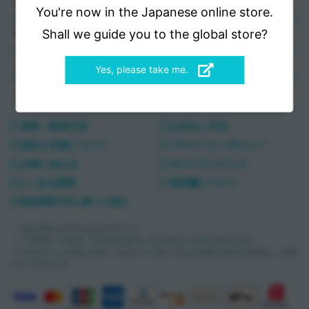
＊1
送料ー律550円
（税込）
You're now in the Japanese online store.
＊1
Shall we guide you to the global store?
商品5500円
以上で送料無料！
（税込）
＊2
ご注文から1〜3日で出荷
Yes, please take me.
店舗休業日も毎日発送
送料・配送方法
お支払い方法
返品と交換について
プライバシーポリシー
お問い合わせ
ギフトラッピング
よくある質問
領収書について
特定商取引法に基づく表記
＊ 商品価格は全て税込み表示です。
＊1 沖縄県への配送・完成車や個別に追加送料が必要な商品を除く。
＊2 組み立てが必要な商品・他店からの取り寄せが必要な商品は個別にご連絡
させて頂きます。