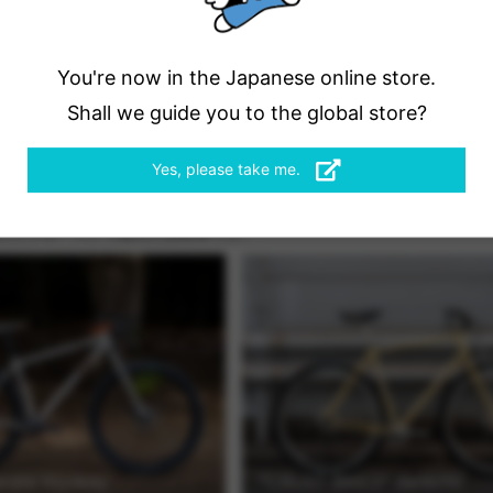
You're now in the Japanese online store.
Shall we guide you to the global store?
OG
Yes, please take me.
したブルーラグで組んだ自転車です。
arate monkey
*
CRUST BIKES
*
derecho