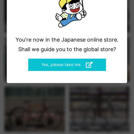
*
SURLY
*
disc trucker
*
SURLY
*
steamroller
You're now in the Japanese online store.
Shall we guide you to the global store?
Yes, please take me.
*
SURLY
*
disc trucker
*
SURLY
*
straggler
今回はスタックハイトが
高いステムから、低いステムに交換
した
時の注意点
上記の場合は必ずスペーサーが追加で必要になるので、そこを解
説しようと思います
*
SURLY
*
straggler
*
SURLY
*
straggler