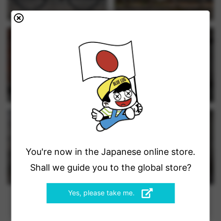
*
FAIRWEATHER
*
tie
*
FAIRWEATHER
*
tie
*
BIKE FRIDAY
*
pakiT
*
UNVER
*
rapid
You're now in the Japanese online store.
Shall we guide you to the global store?
*
FAIRWEATHER
*
tie
*
FAIRWEATHER
*
tie
Yes, please take me.
全て見る