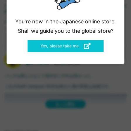
さっき言われて気がついたのですが、今日はOMM BIKE 2026の抽
選発表の日だったんですね！
You're now in the Japanese online store.
今年は初参加の方も多いかと勝手に想像するので、今までの僕た
ちのOMMをちょいと振り返っていきましょう。
Shall we guide you to the global store?
もっと読む
Yes, please take me.
自転車バッグは黒じゃなくて色付きが良し
サブちゃん
2022/10/31
バッグは黒じゃなくて色付きにすれば良かった。
これがSwift campout 2022を終えた僕の率直な自戒です。
もっと読む