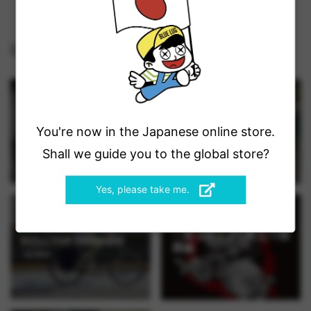
移動中も跨いだまま簡単にアクセスできるし素早く開け閉めでき
て本当に助かりました。
RELATED BLOG
フラップトップポケットありがとう。
– FAIRWEATHER
片パニア
You're now in the Japanese online store.
BAGS ̵...
by ジャグ
by チューヤン
Shall we guide you to the global store?
Yes, please take me.
一周 issue #5 東北〜帰
ROLLTOP PANNIER
還編
by MAX
by 一周