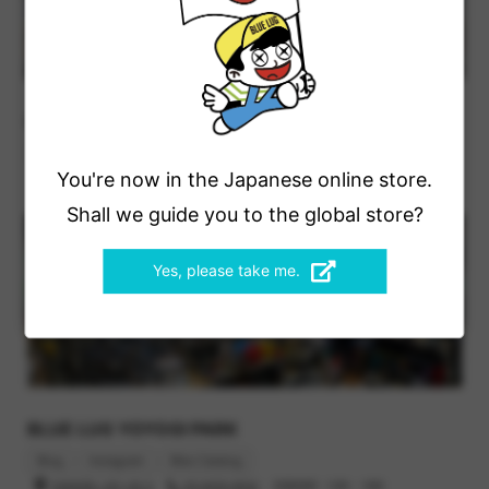
BLUE LUG KAMIUMA
Blog
Instagram
Bike Catalog
You're now in the Japanese online store.
世田谷区上馬2-38-5
03-6805-3400
営業時間 : 12時 - 19時
定休日 : 火曜日, 水曜日（祝日の場合 翌日）
Shall we guide you to the global store?
Yes, please take me.
BLUE LUG YOYOGI PARK
Blog
Instagram
Bike Catalog
渋谷区富ヶ谷1-43-3
03-6416-8532
営業時間 : 12時 - 19時