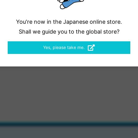
You're now in the Japanese online store.
Shall we guide you to the global store?
Yes, please take me.