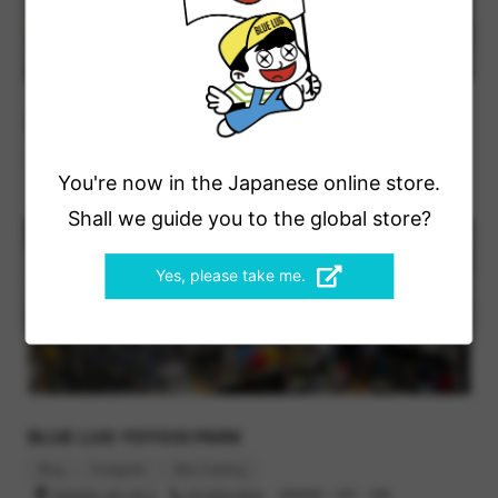
BLUE LUG KAMIUMA
Blog
Instagram
Bike Catalog
You're now in the Japanese online store.
世田谷区上馬2-38-5
03-6805-3400
営業時間 : 12時 - 19時
定休日 : 火曜日, 水曜日（祝日の場合 翌日）
Shall we guide you to the global store?
Yes, please take me.
BLUE LUG YOYOGI PARK
Blog
Instagram
Bike Catalog
渋谷区富ヶ谷1-43-3
03-6416-8532
営業時間 : 12時 - 19時