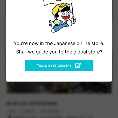
BLUE LUG KAMIUMA
Blog
Instagram
Bike Catalog
You're now in the Japanese online store.
世田谷区上馬2-38-5
03-6805-3400
営業時間 : 12時 - 19時
定休日 : 火曜日, 水曜日（祝日の場合 翌日）
Shall we guide you to the global store?
Yes, please take me.
BLUE LUG YOYOGI PARK
Blog
Instagram
Bike Catalog
渋谷区富ヶ谷1-43-3
03-6416-8532
営業時間 : 12時 - 19時