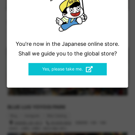
BLUE LUG KAMIUMA
Blog
Instagram
Bike Catalog
世田谷区上馬2-38-5
03-6805-3400
営業時間 : 12時 - 19時
You're now in the Japanese online store.
定休日 : 火曜日, 水曜日（祝日の場合 翌日）
Shall we guide you to the global store?
Yes, please take me.
BLUE LUG YOYOGI PARK
Blog
Instagram
Bike Catalog
渋谷区富ヶ谷1-43-3
03-6416-8532
営業時間 : 12時 - 19時
定休日 : 火曜日, 木曜日（祝日の場合 翌日）