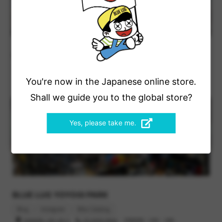
BLUE LUG KAMIUMA
Blog
Instagram
Bike Catalog
You're now in the Japanese online store.
世田谷区上馬2-38-5
03-6805-3400
営業時間 : 12時 - 19時
定休日 : 火曜日, 水曜日（祝日の場合 翌日）
Shall we guide you to the global store?
Yes, please take me.
BLUE LUG YOYOGI PARK
Blog
Instagram
Bike Catalog
渋谷区富ヶ谷1-43-3
03-6416-8532
営業時間 : 12時 - 19時