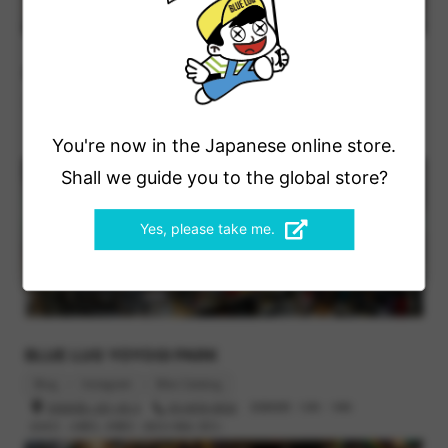
BLUE LUG KAMIUMA
Blog
Instagram
Bike Catalog
世田谷区上馬2-38-5
03-6805-3400
営業時間 : 12時 - 19時
You're now in the Japanese online store.
定休日 : 火曜日, 水曜日（祝日の場合 翌日）
Shall we guide you to the global store?
Yes, please take me.
BLUE LUG YOYOGI PARK
Blog
Instagram
Bike Catalog
渋谷区富ヶ谷1-43-3
03-6416-8532
営業時間 : 12時 - 19時
定休日 : 火曜日, 木曜日（祝日の場合 翌日）