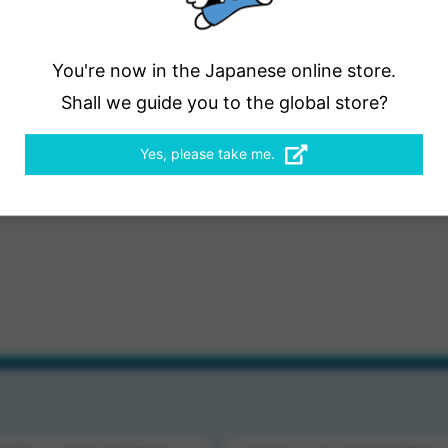
You're now in the Japanese online store.
Shall we guide you to the global store?
Yes, please take me.