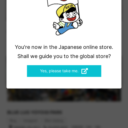
BLUE LUG KAMIUMA
Blog
Instagram
Bike Catalog
You're now in the Japanese online store.
世田谷区上馬2-38-5
03-6805-3400
営業時間 : 12時 - 19時
定休日 : 火曜日, 水曜日（祝日の場合 翌日）
Shall we guide you to the global store?
Yes, please take me.
BLUE LUG YOYOGI PARK
Blog
Instagram
Bike Catalog
渋谷区富ヶ谷1-43-3
03-6416-8532
営業時間 : 12時 - 19時