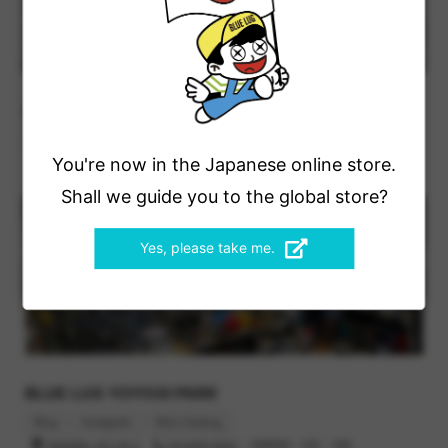
BLUE LUG KAMIUMA
Blog
Instagram
Bike Catalog
You're now in the Japanese online store.
世田谷区上馬2-38-5
03-6805-3400
営業時間 : 12時 - 19時
定休日 : 火曜日, 水曜日（祝日の場合 翌日）
Shall we guide you to the global store?
Yes, please take me.
BLUE LUG YOYOGI PARK
Blog
Instagram
Bike Catalog
渋谷区富ヶ谷1-43-3
03-6416-8532
営業時間 : 12時 - 19時