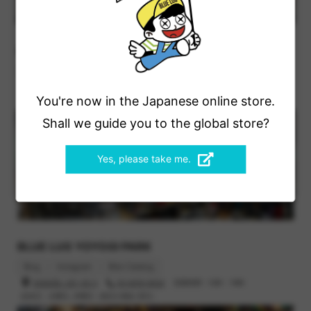
BLUE LUG KAMIUMA
Blog
Instagram
Bike Catalog
世田谷区上馬2-38-5
03-6805-3400
営業時間 : 12時 - 19時
You're now in the Japanese online store.
定休日 : 火曜日, 水曜日（祝日の場合 翌日）
Shall we guide you to the global store?
Yes, please take me.
BLUE LUG YOYOGI PARK
Blog
Instagram
Bike Catalog
渋谷区富ヶ谷1-43-3
03-6416-8532
営業時間 : 12時 - 19時
定休日 : 火曜日, 木曜日（祝日の場合 翌日）