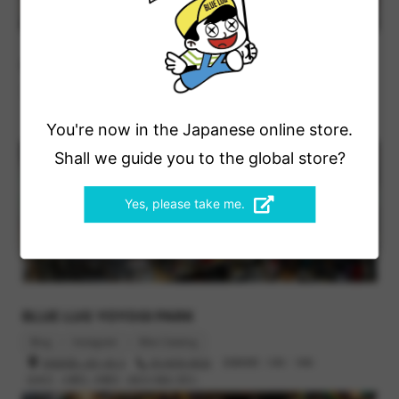
BLUE LUG KAMIUMA
Blog
Instagram
Bike Catalog
世田谷区上馬2-38-5
03-6805-3400
営業時間 : 12時 - 19時
You're now in the Japanese online store.
定休日 : 火曜日, 水曜日（祝日の場合 翌日）
Shall we guide you to the global store?
Yes, please take me.
BLUE LUG YOYOGI PARK
Blog
Instagram
Bike Catalog
渋谷区富ヶ谷1-43-3
03-6416-8532
営業時間 : 12時 - 19時
定休日 : 火曜日, 木曜日（祝日の場合 翌日）