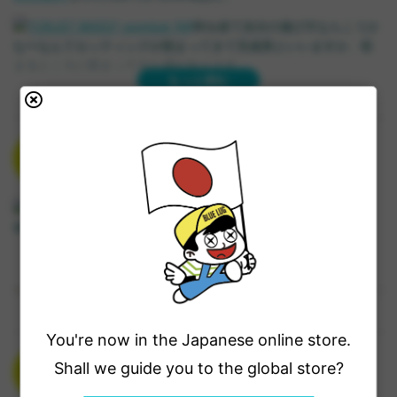
時を経て自分の遊び方ならこうか
な〜なんてセッティングが固まってきて完成系といいますか、収
まるところに収まってきた感があります。
もっと読む
社内のMTBブームでそれまで少し控えめだったこのバイクへの熱
も再燃してきて色々と手を入れている最近なので改めてプチバイ
クチェックを。
手にしてはや、、、
一周
2023/06/12
WOMBATを手にしてからはや１ヶ月半ほど、、、
WOMBAT’s
フレームというよりはフォークの構造的な理由から来ているよう
もっと読む
で。
You're now in the Japanese online store.
重量を減らすことができ、少し柔軟になることでスムーズさをラ
Build Notes
Shall we guide you to the global store?
イダーに提供できる、特に1”リムブレーキのフォークは意図した用
チューヤン
2022/09/13