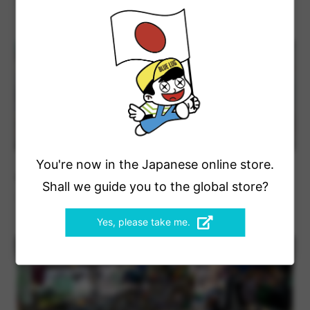
Instagram
Blog
Bike Catalog
渋谷区幡ヶ谷2-32-3
03-6662-5042
営業時間 : 12時 - 19時
定休日 : 火曜日, 水曜日（祝日の場合 翌日）
You're now in the Japanese online store.
BLUE LUG KAMIUMA
Shall we guide you to the global store?
Blog
Instagram
Bike Catalog
世田谷区上馬2-38-5
03-6805-3400
営業時間 : 12時 - 19時
Yes, please take me.
定休日 : 火曜日, 水曜日（祝日の場合 翌日）