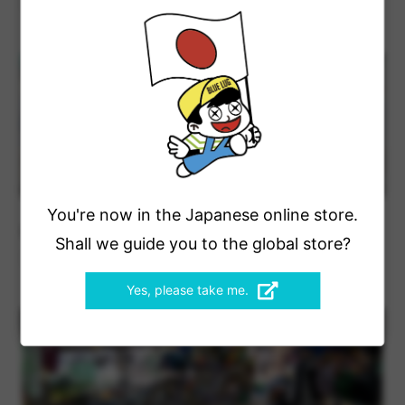
Instagram
Blog
Bike Catalog
渋谷区幡ヶ谷2-32-3
03-6662-5042
営業時間 : 12時 - 19時
定休日 : 火曜日, 水曜日（祝日の場合 翌日）
You're now in the Japanese online store.
BLUE LUG KAMIUMA
Shall we guide you to the global store?
Blog
Instagram
Bike Catalog
世田谷区上馬2-38-5
03-6805-3400
営業時間 : 12時 - 19時
Yes, please take me.
定休日 : 火曜日, 水曜日（祝日の場合 翌日）