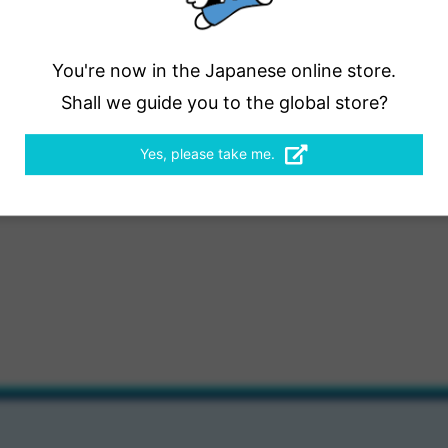
You're now in the Japanese online store.
Shall we guide you to the global store?
Yes, please take me.