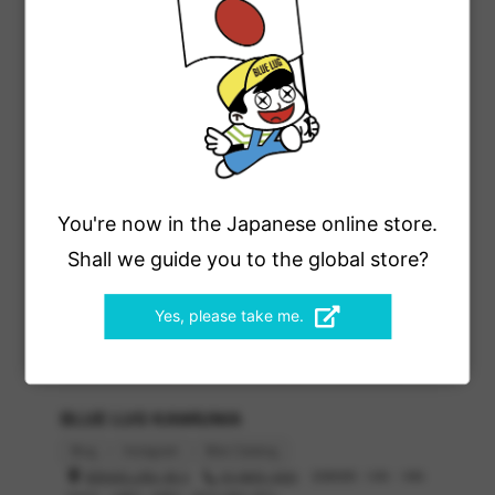
SHOPS
BLUE LUG HATAGAYA
Instagram
Blog
Bike Catalog
渋谷区幡ヶ谷2-32-3
03-6662-5042
営業時間 : 12時 - 19時
定休日 : 火曜日, 水曜日（祝日の場合 翌日）
You're now in the Japanese online store.
Shall we guide you to the global store?
Yes, please take me.
BLUE LUG KAMIUMA
Blog
Instagram
Bike Catalog
世田谷区上馬2-38-5
03-6805-3400
営業時間 : 12時 - 19時