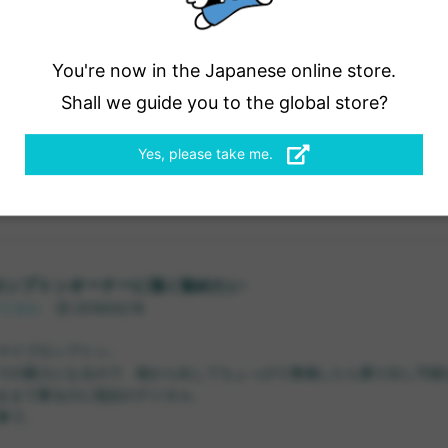
You're now in the Japanese online store.
Shall we guide you to the global store?
Yes, please take me.
もっと読む
ロンプトンオーナーに強く勧めたい
デジタル
2019/02/18
マイブロンプトン。
での購入になるので、箱から出してちょっぴり整備したら乗り出し可能
ままで乗るのに抵抗のデジタル。
事で。