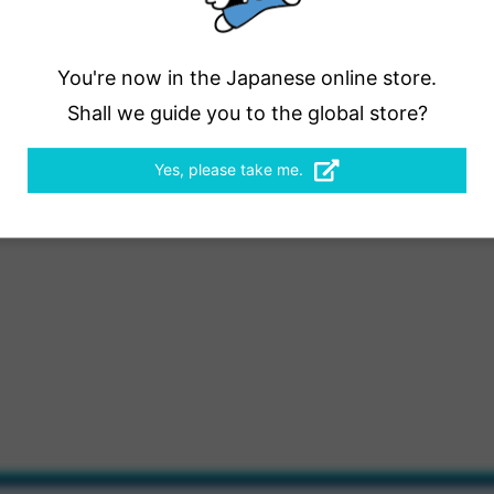
You're now in the Japanese online store.
Shall we guide you to the global store?
Yes, please take me.