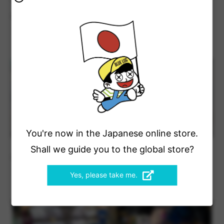
BLUE LUG HATAGAYA
Instagram
Blog
Bike Catalog
渋谷区幡ヶ谷2-32-3
03-6662-5042
営業時間 : 12時 - 19時
定休日 : 火曜日, 水曜日（祝日の場合 翌日）
You're now in the Japanese online store.
Shall we guide you to the global store?
BLUE LUG KAMIUMA
Blog
Instagram
Bike Catalog
Yes, please take me.
世田谷区上馬2-38-5
03-6805-3400
営業時間 : 12時 - 19時
定休日 : 火曜日, 水曜日（祝日の場合 翌日）