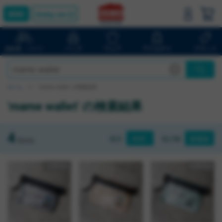
bluelug.com
バッグ
ウェア
アクセサリ
ブランド
自転車・パーツ
ホーム
'mame wallet' の検索結果
'mame wallet' の検索結果
4
表示
並び順
Items
在庫切れ
在庫切れ