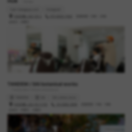
HUB
- Barber
hub-hatagaya.com
Instagram
渋谷区幡ヶ谷2-25-2
070-8520-7550
営業時間 : 10時 - 20時
定休日 : 月曜日
TANDEM / SAI botanical works
- Family bike / Flower & Botanical
TANDEM
SAI
SAI online store
渋谷区幡ヶ谷2-52-3 102
03-6383-3848
営業時間 : 11時 - 19時
定休日 : 月曜日、火曜日