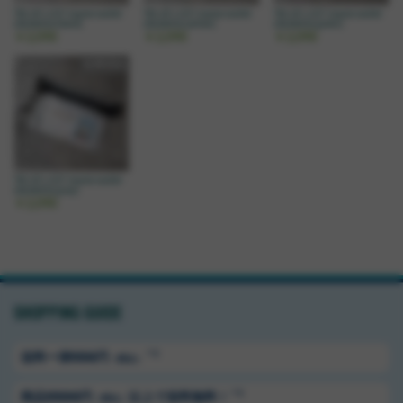
*BLUE LUG* mame wallet
*BLUE LUG* mame wallet
*BLUE LUG* mame wallet
(dyneema black)
(dyneema yellow)
(dyneema green)
￥2,090
￥2,090
￥2,090
在庫切れ
*BLUE LUG* mame wallet
(dyneema gray)
￥2,090
SHOPPING GUIDE
＊1
送料ー律550円
（税込）
＊1
商品5500円
以上で送料無料！
（税込）