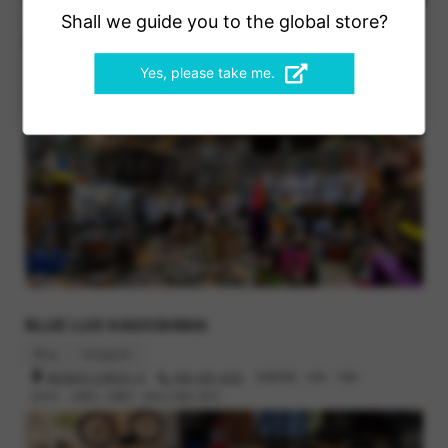
Shall we guide you to the global store?
BLUE LUG YOYOGI PARK
Yes, please take me.
Blog
Instagram
Bike Catalog
渋谷区富ヶ谷1-43-3
03-6416-8532
営業時間 : 12時 - 19時
定休日 : 火曜日, 木曜日（祝日の場合 翌日）
BLUE LUG KAGOSHIMA
Blog
Instagram
鹿児島市小川町26-13
099-295-3045
営業時間 : 12時 - 19時
定休日 : 火曜日, 水曜日（祝日の場合 翌日）