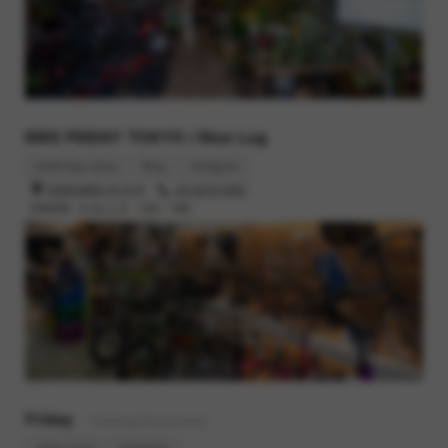
BIKE FRIDAY TOKYO / Blue Lug
bikefriday.tokyo
Blog
Instagram
渋谷区本町6-37-6 1F
03-6276-0930
営業時間 : 木,金,土,日 12時 - 19時
Friday
- Clothing & Accessories
online store
Instagram