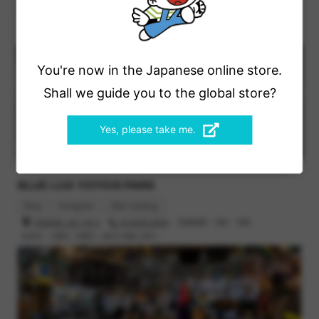
Blog
Instagram
Bike Catalog
世田谷区上馬2-38-5
03-6805-3400
営業時間 : 12時 - 19時
定休日 : 火曜日, 水曜日（祝日の場合 翌日）
You're now in the Japanese online store.
Shall we guide you to the global store?
Yes, please take me.
BLUE LUG YOYOGI PARK
Blog
Instagram
Bike Catalog
渋谷区富ヶ谷1-43-3
03-6416-8532
営業時間 : 12時 - 19時
定休日 : 火曜日, 木曜日（祝日の場合 翌日）