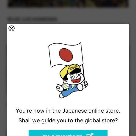
BLUE LUG KAMIUMA
Blog
Instagram
Bike Catalog
世田谷区上馬2-38-5
03-6805-3400
営業時間 : 12時 - 19時
定休日 : 火曜日, 水曜日（祝日の場合 翌日）
BLUE LUG YOYOGI PARK
You're now in the Japanese online store.
Blog
Instagram
Bike Catalog
Shall we guide you to the global store?
渋谷区富ヶ谷1-43-3
03-6416-8532
営業時間 : 12時 - 19時
定休日 : 火曜日, 木曜日（祝日の場合 翌日）
Yes, please take me.