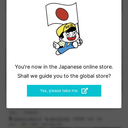
BLUE LUG YOYOGI PARK
Blog
Instagram
Bike Catalog
渋谷区富ヶ谷1-43-3
03-6416-8532
営業時間 : 12時 - 19時
定休日 : 火曜日, 木曜日（祝日の場合 翌日）
You're now in the Japanese online store.
Shall we guide you to the global store?
Yes, please take me.
BLUE LUG KAGOSHIMA
Blog
Instagram
鹿児島市小川町26-13
099-295-3045
営業時間 : 12時 - 19時
定休日 : 火曜日, 水曜日（祝日の場合 翌日）