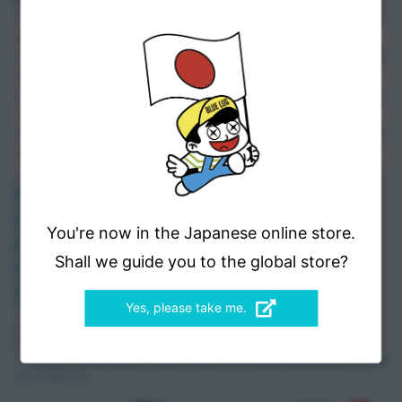
＊1
送料ー律550円
（税込）
＊1
商品5500円
以上で送料無料！
（税込）
＊2
ご注文から1〜3日で出荷
店舗休業日も毎日発送
送料・配送方法
お支払い方法
返品と交換について
プライバシーポリシー
You're now in the Japanese online store.
お問い合わせ
ギフトラッピング
Shall we guide you to the global store?
よくある質問
領収書について
特定商取引法に基づく表記
Yes, please take me.
＊ 商品価格は全て税込み表示です。
＊1 沖縄県への配送・完成車や個別に追加送料が必要な商品を除く。
＊2 組み立てが必要な商品・他店からの取り寄せが必要な商品は個別にご連絡
させて頂きます。