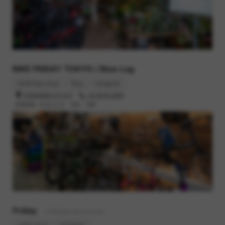
BIKE FRIDAY TOKYO / Blue Lug
bikefriday.tokyo
Blog
Instagram
渋谷区本町6-37-6 1F
03-6276-0930
営業時間 : 木,金,土,日 12時 - 19時
Friday
- Clothing & Accessories
online store
Instagram