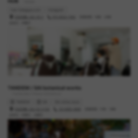
HUB
- Barber
hub-hatagaya.com
Instagram
渋谷区幡ヶ谷2-25-2
070-8520-7550
営業時間 : 10時 - 20時
定休日 : 月曜日
TANDEM / SAI botanical works
- Family bike / Flower & Botanical
TANDEM
SAI
SAI online store
渋谷区幡ヶ谷2-52-3 102
03-6383-3848
営業時間 : 11時 - 19時
定休日 : 月曜日、火曜日