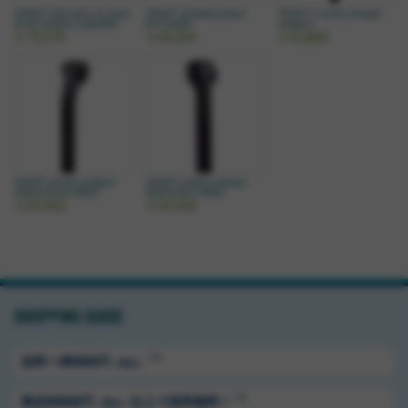
*ENVE* selle italia slr boost
*ENVE* selleitalia boost
*ENVE* G-series dropper
3d kit carbonio superflow
SLR saddle
seatpost
￥79,970
￥44,550
￥63,800
*ENVE* carbon seatpost
*ENVE* carbon seatpost
(black/25mm offset)
(black/0mm offset)
￥59,950
￥59,950
SHOPPING GUIDE
＊1
送料ー律550円
（税込）
＊1
商品5500円
以上で送料無料！
（税込）