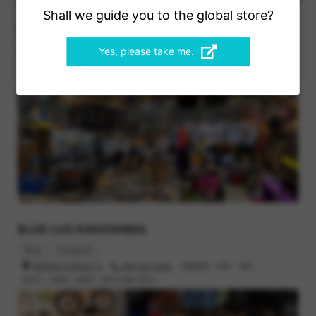
Shall we guide you to the global store?
BLUE LUG YOYOGI PARK
Yes, please take me.
Blog
Instagram
Bike Catalog
渋谷区富ヶ谷1-43-3
03-6416-8532
営業時間 : 12時 - 19時
定休日 : 火曜日, 木曜日（祝日の場合 翌日）
BLUE LUG KAGOSHIMA
Blog
Instagram
鹿児島市小川町26-13
099-295-3045
営業時間 : 12時 - 19時
定休日 : 火曜日, 水曜日（祝日の場合 翌日）