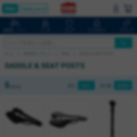
bluelug.com
バッグ
ウェア
アクセサリ
ブランド
自転車・パーツ
ホーム
BRANDS / ブランド
ENVE
SADDLE & SEAT POSTS
SADDLE & SEAT POSTS
5
表示
並び順
Items