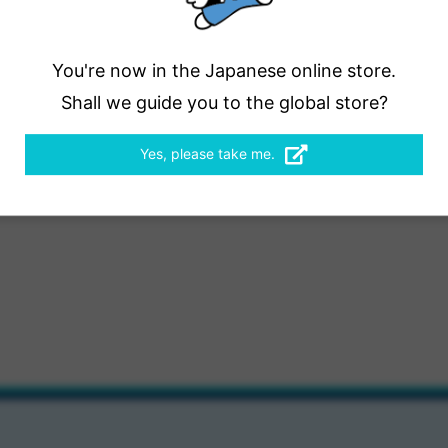
You're now in the Japanese online store.
Shall we guide you to the global store?
Yes, please take me.