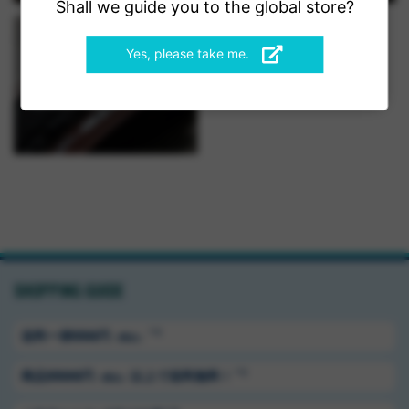
Shall we guide you to the global store?
Yes, please take me.
SIM WORKS ×
PANARACER
by Mr.Blue Lug
SHOPPING GUIDE
＊1
送料ー律550円
（税込）
＊1
商品5500円
以上で送料無料！
（税込）