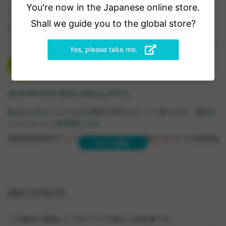
You're now in the Japanese online store.
しっかりとフロントフォークのスペースが確保できました。
これにピッタリな137 TOTEっていう可愛いバックもあって。
ここのネジ付属の物だと外れやすいから、滑り止め付きナットに
Shall we guide you to the global store?
刃を入れて加工しますので、自己責任の範疇にはなってしまいま
カゴつけたいならこれしかないでしょう！って。
かえてあげると調子良しです♩♩
すが、こんな解決方法がありますっていうのをシェアしておきま
す。
Yes, please take me.
WALDのカゴをリアで使うのがお気に入り！
Voile Straps(@voilestraps)がシェアした投稿
他にも方法いくつもあるのでまたそのシチュエーションに出くわ
そしてここのハンドルと結合しているステーを留めているボル
足利
2016/08/12
したら追記してきますね。
ト。
僕のEVERYDAY BIKEにWALDは不可欠。
ここのボルト結構目立つんでせっかくなら左右のプラス穴の向き
を揃えてあげると尚カッコよしです！！
BLUE LUGオリジナルのCARGO NETもセットで使うのが、便利だ
しカッコいいし防犯的にも◎
六角のボルトもナイロンナットもホームセンターで手に入るもの
@VOILE STRAP
です。
もっと読む
既に持ってる方も、これからご自身でやってみようって方も是非
インスタグラムの投稿をたまに見返すと、アイデアがいっぱい詰
ここのところの通勤号は、Sam Hillborneにwith Wald basketのス
参考にしてみて下さい。
まってて楽しいもんです。
タイルだった僕なんですが、
ちなみに冬は灯油のタンクを運んでます。
お気に入りの
Packable pack
で、カゴにのせて走ったり、また取
ったりを繰り返すと、お尻の部分が擦れて痛んでいる感じが可哀
BIKE CATALOG
想なのと、バスケットの収まりが相性悪いのが気になり、137tote
を
この商品に関連したブルーラグで組んだ自転車です。